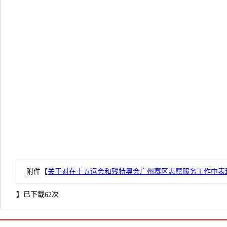
附件【
关于对在十五运会和残特奥会广州赛区志愿服务工作中表现突
】已下载
次
62